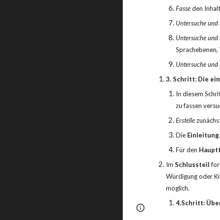
Fasse
 den Inhal
Untersuche und 
Untersuche und 
Sprachebenen, W
Untersuche und 
3. Schritt: Die 
In diesem Schr
zu fassen versu
Erstelle
 zunächst
Die 
Einleitung
Für den 
Hauptt
Im 
Schlussteil
 fo
Würdigung oder Kri
möglich.
4.Schritt: Üb
Page
Report abus