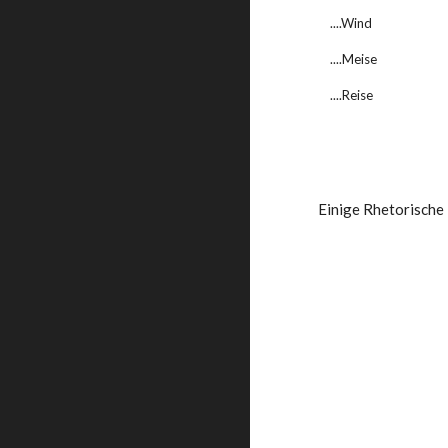
    ....Wind
    ....Meise
    ....Reise
Einige Rhetorische