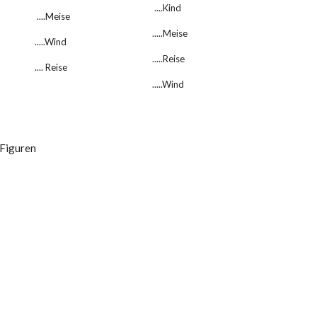
     ....Kind
     ....Meise
    .....Meise
    .....Wind
    .....Reise
    .... Reise
    .....Wind
 Figuren