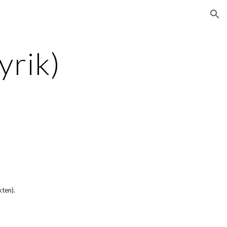
ion
yrik)
kten).