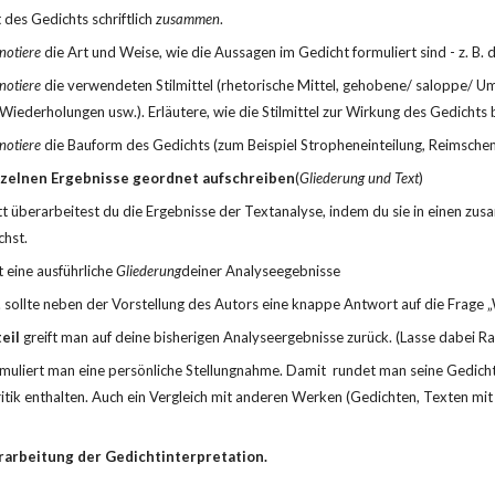
t des Gedichts schriftlich 
zusammen
.
notiere
 die Art und Weise, wie die Aussagen im Gedicht formuliert sind - z. B. dir
notiere
 die verwendeten Stilmittel (rhetorische Mittel, gehobene/ saloppe/ 
iederholungen usw.). Erläutere, wie die Stilmittel zur Wirkung des Gedichts 
notiere
 die Bauform des Gedichts (zum Beispiel Stropheneinteilung, Reimsche
einzelnen Ergebnisse geordnet aufschreiben
(
Gliederung und Text
)
itt überarbeitest du die Ergebnisse der Textanalyse, indem du sie in einen 
chst.
 eine ausführliche 
Gliederung
deiner Analyseegebnisse
. sollte neben der Vorstellung des Autors eine knappe Antwort auf die Frage
eil
 greift man auf deine bisherigen Analyseergebnisse zurück. (Lasse dabei R
rmuliert man eine persönliche Stellungnahme. Damit  rundet man seine Gedichti
tik enthalten. Auch ein Vergleich mit anderen Werken (Gedichten, Texten mi
erarbeitung der Gedichtinterpretation.
e