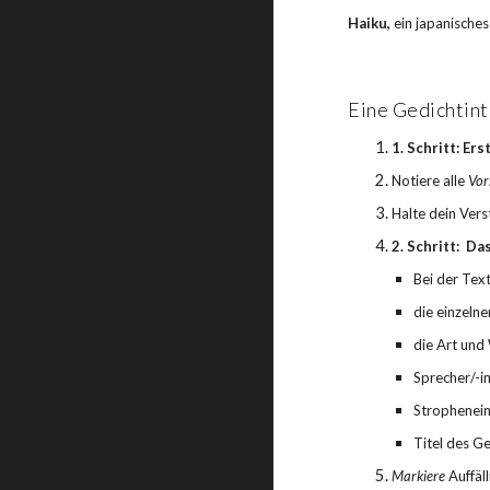
Haiku,
 ein japanisches
Eine Gedichtint
1. Schritt: Er
Notiere alle 
Vor
Halte dein Ver
2. Schritt:  
Bei der Tex
die einzeln
die Art und
Sprecher/-in
Strophenei
Titel des G
Markiere 
Auffäl