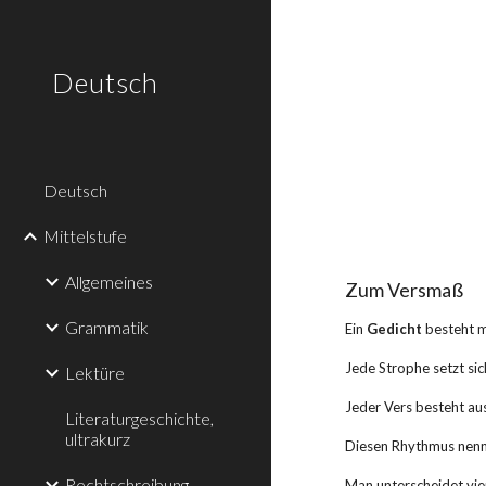
Sk
Deutsch
Deutsch
Mittelstufe
Allgemeines
Zum Versmaß
Grammatik
Ein
 Gedicht
 besteht 
Jede Strophe setzt si
Lektüre
Jeder Vers besteht au
Literaturgeschichte,
ultrakurz
Diesen Rhythmus nenn
Rechtschreibung
Man unterscheidet vie