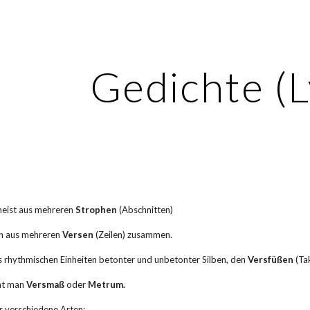
ip to main content
Skip to navigat
Gedichte (L
meist aus mehreren 
Strophen
 (Abschnitten)
ch aus mehreren 
Versen
 (Zeilen) zusammen.
s rhythmischen Einheiten betonter und unbetonter Silben, den 
Versfüßen
 (Ta
t man 
Versmaß 
oder
 Metrum.
r verschiedene Arten: