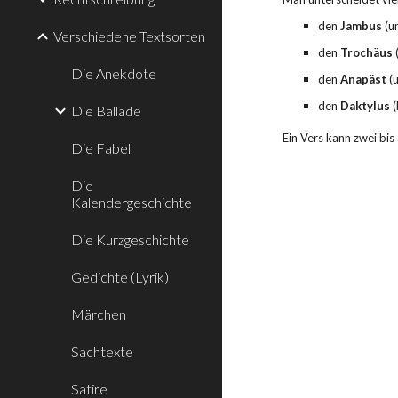
den 
Jambus
 (
Verschiedene Textsorten
den 
Trochäus
Die Anekdote
den 
Anapäst
 (
den 
Daktylus
 
Die Ballade
Ein Vers kann zwei bis
Die Fabel
Die
Kalendergeschichte
Die Kurzgeschichte
Gedichte (Lyrik)
Märchen
Sachtexte
Satire