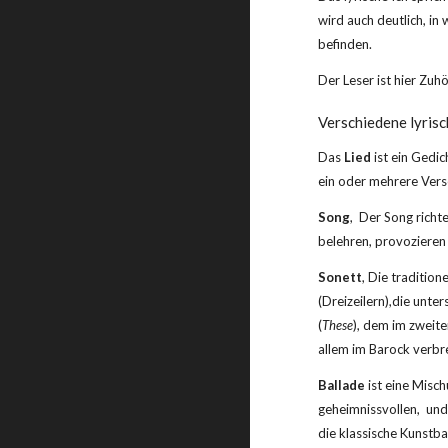
wird auch deutlich, in
befinden.
Der Leser ist hier Zuh
Verschiedene lyris
Das 
Lied
 ist ein Gedi
ein oder mehrere Vers
Song
,  Der Song richt
belehren, provozieren
Sonett
, Die traditio
(Dreizeilern),die unter
(
These
), dem im zweite
allem im Barock verbre
Ballade
 ist eine Misc
geheimnissvollen,  und
die klassische Kunstba