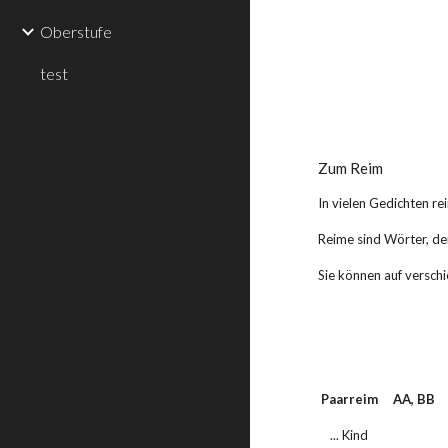
Oberstufe
test
Zum Reim
In vielen Gedichten re
Reime sind Wörter, de
Sie können auf versch
 Paarreim     AA, BB    
    ... Kind