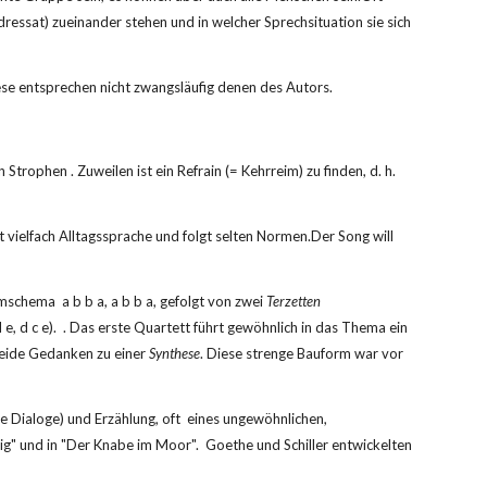
dressat) zueinander stehen und in welcher Sprechsituation sie sich 
iese entsprechen nicht zwangsläufig denen des Autors.
Strophen . Zuweilen ist ein Refrain (= Kehrreim) zu finden, d. h.  
et vielfach Alltagssprache und folgt selten Normen.Der Song will 
mschema  a b b a, a b b a, gefolgt von zwei
 Terzetten
 e, d c e).  . Das erste Quartett führt gewöhnlich in das Thema ein 
beide Gedanken zu einer 
Synthese
. Diese strenge Bauform war vor 
e Dialoge) und Erzählung, oft  eines ungewöhnlichen, 
nig" und in "Der Knabe im Moor".  Goethe und Schiller entwickelten 