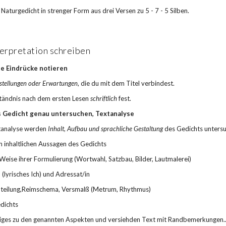
 Naturgedicht in strenger Form aus drei Versen zu 5 - 7 - 5 Silben.
erpretation schreiben
ste Eindrücke notieren
stellungen oder Erwartungen
, die du mit dem Titel verbindest.
ständnis nach dem ersten Lesen 
schriftlich
 fest.
Das Gedicht genau untersuchen, Textanalyse
tanalyse werden 
Inhalt, Aufbau und sprachliche Gestaltung
 des Gedichts untersu
en inhaltlichen Aussagen des Gedichts
 Weise ihrer Formulierung (Wortwahl, Satzbau, Bilder, Lautmalerei)
 (lyrisches Ich) und Adressat/in
nteilung,Reimschema, Versmalß (Metrum, Rhythmus)
edichts
liges zu den genannten Aspekten und versiehden Text mit Randbemerkungen.