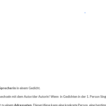
Spre­cherin
 in einem Gedicht.
rwech­seln mit dem Autor/der Autorin! Wenn  in Gedichten in der 1. Person Singul
t zu einem 
Adressaten
. Dieser/diese kann eine konkrete Person, eine bestim