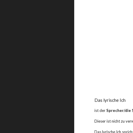
Das lyrische Ich
ist der 
Sprecher/die 
Dieser ist nicht zu ve
Das lyrische Ich sprich