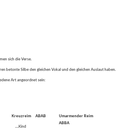
imen sich die Verse.
ren betonte Silbe den gleichen Vokal und den gleichen Auslaut haben.
iedene Art angeordnet sein:
 Kreuzreim     ABAB    
Umarmender Reim     
ABBA  
     ....Kind