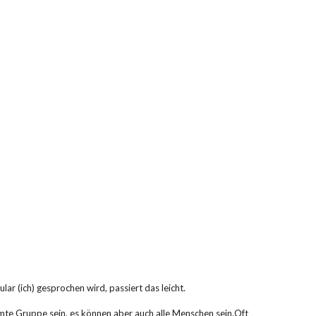
ar (ich) gespro­chen wird, passiert das leicht.
mte Gruppe sein, es können aber auch alle Menschen sein.Oft 