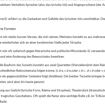
 welchem Verhältnis Sprecher (also das lyrische Ich) und Ange­sprochene (der A
örer.Er erfährt so die Gedanken und Gefühle des lyrischen Ichs unmittelbar. D
che Formen
cht mit relativ kurzen Versen, die sich reimen. Meistens besteht es aus mehreren 
e wiederholen sich an einer bestimmten Stelle jeder Strophe.
et sich oft satierisch gegen literarische und politische Missstände. Er verwend
 und eine Änderung des Bewusstseins bewirken.
nelle Bauform des Sonetts besteht aus zwei 
Quartetten
 (Vierzeilern)mit dem Rei
schiedlichen Reimschemata folgen könne. (c d e, c d e,oder c d c , d c d oder c d
n ein gegensätzlicher Gedanke folgt (
Antithese
). Die beiden Terzette bringen 
itet, wird aber bis heute genutzt
hung aus 
Gedicht 
(lyrische Form, Reime und Strophen), 
Theaterstück
 (dramatisch
 tragisches Geschehens. Oft spielt die Natur eine wichtige Rolle z.B. im "Erlkö
llade.