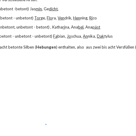
unbetont -betont) Jas
min
, Ge
dicht
, 
 (betont - unbetont) 
Tor
ge, 
Flo
ra, 
Ven
drik, 
Hen
ning, 
Ri
co
unbetont, unbetont - betont) , Katha
ri
na, Ana
bel
, Ana
päst
(betont - unbetont - unbetont) 
Fa
bian, 
Jo
schua, 
An
nika, 
Dak
tylus
 acht betonte Silben (
Hebungen
) enthalten, also  aus zwei bis acht Versfüßen