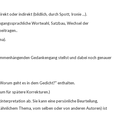
ekt oder indirekt (bildlich, durch Spott, Ironie ...).
Umgangssprachliche Wortwahl, Satzbau, Wechsel der 
beitragen..
ma).
zusammenhängenden Gedankengang stellst und dabei noch genauer 
 „Worum geht es in dem Gedicht?" enthalten.
aum für spätere Korrekturen.)
nterpretation ab. Sie kann eine persönliche Beurteilung, 
t ähnlichem Thema, vom selben oder von anderen Autoren) ist 