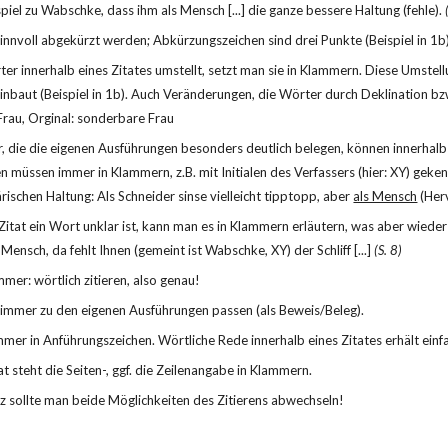
piel zu Wabschke, dass ihm als Mensch [...] die ganze bessere Haltung (fehle). 
innvoll abgekürzt werden; Abkürzungszeichen sind drei Punkte (Beispiel in 1b)
 innerhalb eines Zitates umstellt, setzt man sie in Klammern. Diese Umstellu
nbaut (Beispiel in 1b). Auch Veränderungen, die Wörter durch Deklination bzw
Frau, Orginal: sonderbare Frau
, die die eigenen Ausführungen besonders deutlich belegen, können innerhalb
müssen immer in Klammern, z.B. mit Initialen des Verfassers (hier: XY) geken
ärischen Haltung: Als Schneider sinse vielleicht tipptopp, aber 
als Mensch
 (Her
itat ein Wort unklar ist, kann man es in Klammern erläutern, was aber wiede
 als Mensch, da fehlt Ihnen (gemeint ist Wabschke, XY) der Schliff [...] 
(S. 8)
mmer: wörtlich zitieren, also genau!
 immer zu den eigenen Ausführungen passen (als Beweis/Beleg).
mmer in Anführungszeichen. Wörtliche Rede innerhalb eines Zitates erhält ein
t steht die Seiten-, ggf. die Zeilenangabe in Klammern.
z sollte man beide Möglichkeiten des Zitierens abwechseln!