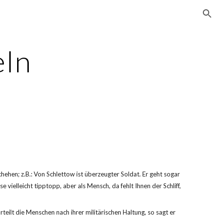
ion
eln
hen; z.B.: Von Schlettow ist überzeugter Soldat. Er geht sogar 
e vielleicht tipptopp, aber als Mensch, da fehlt Ihnen der Schliff, 
eilt die Menschen nach ihrer militärischen Haltung, so sagt er 