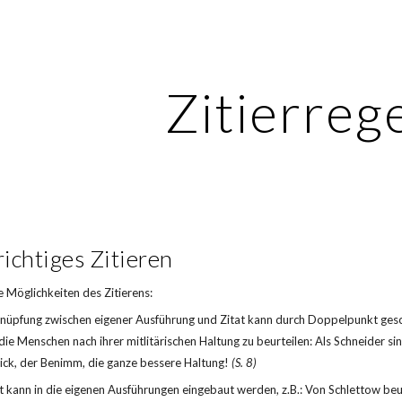
ip to main content
Skip to navigat
Zitierreg
richtiges Zitieren
le Möglichkeiten des Zitierens:
nüpfung zwischen eigener Ausführung und Zitat kann durch Doppelpunkt gesche
 die Menschen nach ihrer mitlitärischen Haltung zu beurteilen: Als Schneider sins
ick, der Benimm, die ganze bessere Haltung! 
(S. 8)
t kann in die eigenen Ausführungen eingebaut werden, z.B.: Von Schlettow beurt