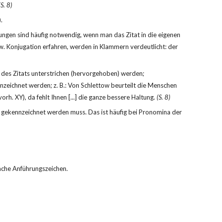
(S. 8)
.
ngen sind häufig notwendig, wenn man das Zitat in die eigenen 
. Konjugation erfahren, werden in Klammern verdeutlicht: der 
 des Zitats unterstrichen (hervorgehoben) werden; 
nzeichnet werden; z. B.: Von Schlettow beurteilt die Menschen 
vorh. XY), da fehlt Ihnen [...] die ganze bessere Haltung. 
(S. 8)
r gekennzeichnet werden muss. Das ist häufig bei Pronomina der 
fache Anführungszeichen.