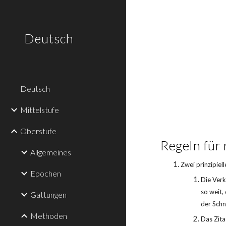
Sk
Deutsch
Deutsch
Mittelstufe
Oberstufe
Regeln für 
Allgemeines
Zwei prinzipiel
Epochen
Die Verk
so weit,
Gattungen
der Schn
Methoden
Das Zita