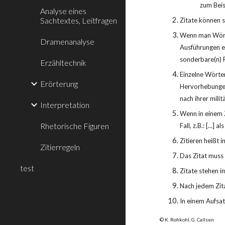
zum Beis
Analyse eines
Sachtextes, Leitfragen
Zitate können s
Wenn man Wörter
Dramenanalyse
Ausführungen ei
sonderbare(n) 
Erzähltechnik
Einzelne Wörter
Erörterung
Hervorhebungen 
nach ihrer milit
Interpretation
Wenn in einem Z
Rhetorische Figuren
Fall, z.B.: [...]
Zitieren heißt i
Zitierregeln
Das Zitat muss
test
Zitate stehen i
Nach jedem Zita
In einem Aufsat
© K. Rohkohl, G. Callsen